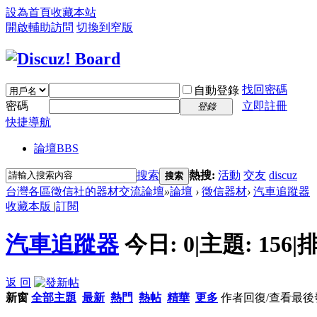
設為首頁
收藏本站
開啟輔助訪問
切換到窄版
找回密碼
自動登錄
密碼
立即註冊
登錄
快捷導航
論壇
BBS
搜索
熱搜:
活動
交友
discuz
搜索
台灣各區徵信社的器材交流論壇
»
論壇
›
徵信器材
›
汽車追蹤器
收藏本版
|
訂閱
汽車追蹤器
今日:
0
|
主題:
156
|
排
返 回
新窗
全部主題
最新
熱門
熱帖
精華
更多
作者
回復/查看
最後