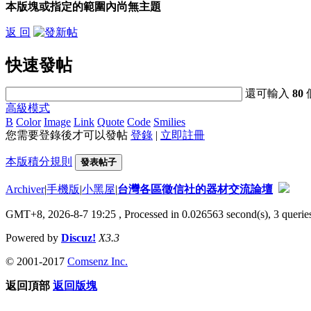
本版塊或指定的範圍內尚無主題
返 回
快速發帖
還可輸入
80
高級模式
B
Color
Image
Link
Quote
Code
Smilies
您需要登錄後才可以發帖
登錄
|
立即註冊
本版積分規則
發表帖子
Archiver
|
手機版
|
小黑屋
|
台灣各區徵信社的器材交流論壇
GMT+8, 2026-8-7 19:25
, Processed in 0.026563 second(s), 3 queries
Powered by
Discuz!
X3.3
© 2001-2017
Comsenz Inc.
返回頂部
返回版塊