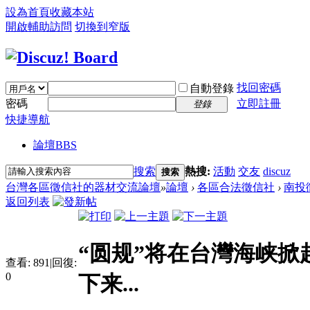
設為首頁
收藏本站
開啟輔助訪問
切換到窄版
找回密碼
自動登錄
密碼
立即註冊
登錄
快捷導航
論壇
BBS
搜索
熱搜:
活動
交友
discuz
搜索
台灣各區徵信社的器材交流論壇
»
論壇
›
各區合法徵信社
›
南投
返回列表
“圆规”将在台灣海峡掀
查看:
891
|
回復:
0
下来...