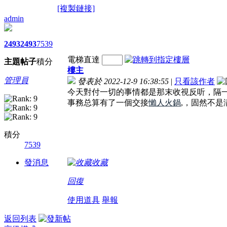
[複製鏈接]
admin
2493
2493
7539
電梯直達
主題
帖子
積分
樓主
管理員
發表於 2022-12-9 16:38:55
|
只看該作者
今天對付一切的事情都是那末收視反听，隔
事務总算有了一個交接
懶人火鍋
,，固然不
積分
7539
發消息
收藏
回復
使用道具
舉報
返回列表