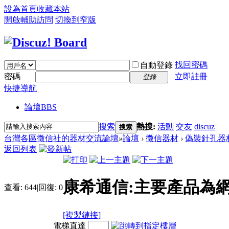
設為首頁
收藏本站
開啟輔助訪問
切換到窄版
找回密碼
自動登錄
密碼
立即註冊
登錄
快捷導航
論壇
BBS
搜索
熱搜:
活動
交友
discuz
搜索
台灣各區徵信社的器材交流論壇
»
論壇
›
徵信器材
›
偽裝針孔器
返回列表
康希通信:主要產品為網
查看:
644
|
回復:
0
[複製鏈接]
電梯直達