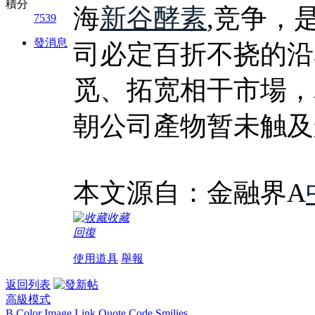
積分
海
新谷酵素
,竞争，
7539
發消息
司必定百折不挠的沿
觅、拓宽相干市場，
朝公司產物暂未触及
本文源自：金融界A
收藏
回復
使用道具
舉報
返回列表
高級模式
B
Color
Image
Link
Quote
Code
Smilies