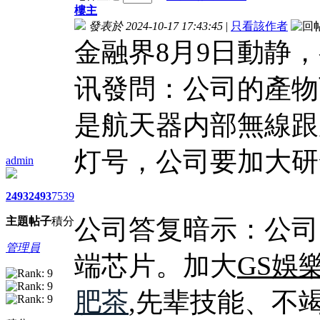
樓主
發表於 2024-10-17 17:43:45
|
只看該作者
金融界8月9日動静
讯發問：公司的產物
是航天器内部無線跟
灯号，公司要加大研
admin
2493
2493
7539
公司答复暗示：公司的
主題
帖子
積分
管理員
端芯片。加大
GS娛
肥茶
,先辈技能、不