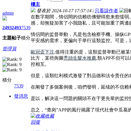
樓主
發表於 2024-10-17 17:57:14
|
只看該作者
admin
在数字期間，情侣間的信赖彷佛變得愈来愈懦弱
感，却無疑加害了小我隐私，且可能加重了两邊
2493
2493
7539
情侣間的监督举動，凡是包含檢察手機、操纵G
主題
帖子
積分
平安感的需求，更偏向于举行這類监控。可是，
管理員
歐冠盃下注
,值得注重的是，這類监督举動已被
比方，某些舆圖
禿頭生髮水推薦
,類APP不但
控相互。
但是，這類红利模式激發了對品德和法令责任的
積分
7539
在阐發了多個案例後，咱們發明，延续的不信赖
發消息
是以，解决這一問題的關頭不在于更先辈的监控
总之，“查岗”APP的風行揭露了現代社會中瓜
收藏
回復