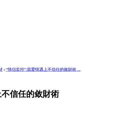
材
›
“情侣监控”:當爱情遇上不信任的敛財術 ...
上不信任的敛財術