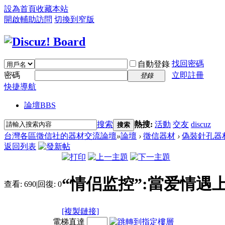
設為首頁
收藏本站
開啟輔助訪問
切換到窄版
找回密碼
自動登錄
密碼
立即註冊
登錄
快捷導航
論壇
BBS
搜索
熱搜:
活動
交友
discuz
搜索
台灣各區徵信社的器材交流論壇
»
論壇
›
徵信器材
›
偽裝針孔器
返回列表
“情侣监控”:當爱情遇
查看:
690
|
回復:
0
[複製鏈接]
電梯直達