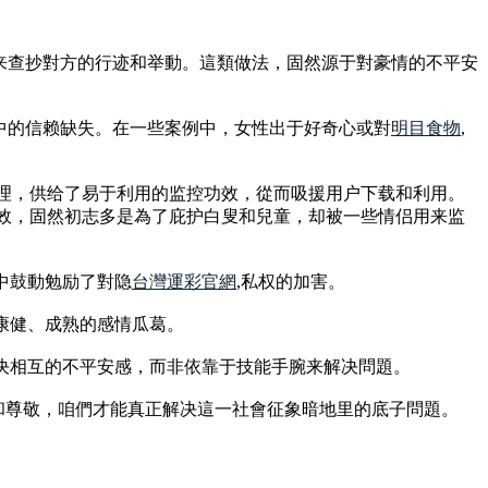
来查抄對方的行迹和举動。這類做法，固然源于對豪情的不平安
中的信赖缺失。在一些案例中，女性出于好奇心或對
明目食物
,
生理，供给了易于利用的监控功效，從而吸援用户下载和利用。
功效，固然初志多是為了庇护白叟和兒童，却被一些情侣用来监
中鼓動勉励了對隐
台灣運彩官網
,私权的加害。
康健、成熟的感情瓜葛。
决相互的不平安感，而非依靠于技能手腕来解决問題。
赖和尊敬，咱們才能真正解决這一社會征象暗地里的底子問題。