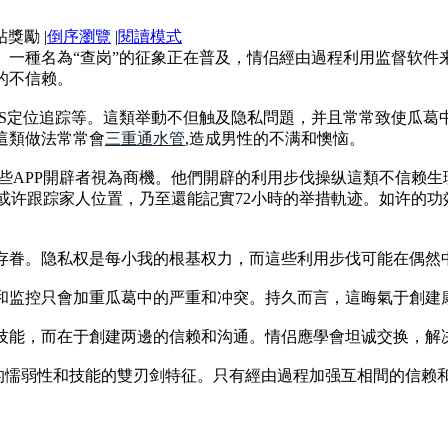
|
倒序瀏覽
|
閱讀模式
。一種名為“查岗”的征象正在普及，情侣經由過程利用监督软件
的不信赖。
PS定位追踪等。這類举動不但触及隐私問題，并且常常致使瓜葛
這類做法常常會
三重通水管
,造成男性的不满和懊恼。
某些APP開辟者視為商機。他們開辟的利用步伐操纵這類不信赖
可以或许跟踪家人位置，乃至還能記實72小時的举措軌迹。如许的
存眷。隐私权是每小我的根基权力，而這些利用步伐可能在偶然
和监控只會加重瓜葛中的严重和冲突。持久而言，這晦氣于創建
技能，而在于創建两邊的信赖和沟通。情侣應學會坦诚交换，解
葛的懦弱性和技能的雙刃剑特征。只有經由過程加强互相間的信