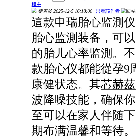
樓主
發表於 2025-12-5 16:18:00
|
只看該作者
這款申瑞胎心监測仪
胎心监測装备，可以
的胎儿心率监測。不
款胎心仪都能從孕9
康健状态。其
芯赫茲
波降噪技能，确保你
至可以在家人伴随下
期布满温馨和等待。