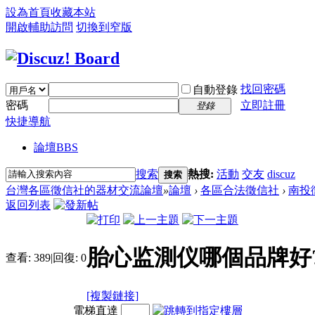
設為首頁
收藏本站
開啟輔助訪問
切換到窄版
找回密碼
自動登錄
密碼
立即註冊
登錄
快捷導航
論壇
BBS
搜索
熱搜:
活動
交友
discuz
搜索
台灣各區徵信社的器材交流論壇
»
論壇
›
各區合法徵信社
›
南投
返回列表
胎心监測仪哪個品牌好
查看:
389
|
回復:
0
[複製鏈接]
電梯直達