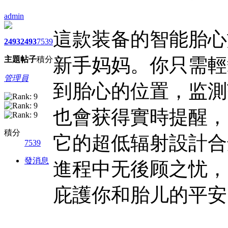
admin
這款装备的智能胎心
2493
2493
7539
新手妈妈。你只需輕
主題
帖子
積分
管理員
到胎心的位置，监測
也會获得實時提醒，
積分
它的超低辐射設計合
7539
發消息
進程中无後顾之忧，
庇護你和胎儿的平安